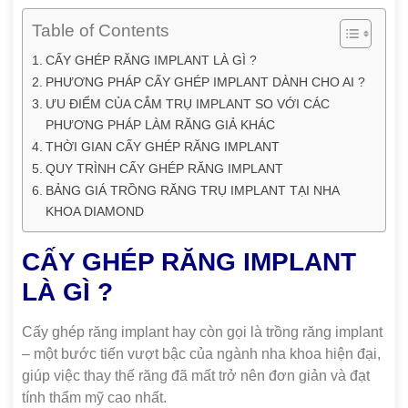
Table of Contents
CẤY GHÉP RĂNG IMPLANT LÀ GÌ ?
PHƯƠNG PHÁP CẤY GHÉP IMPLANT DÀNH CHO AI ?
ƯU ĐIỂM CỦA CẮM TRỤ IMPLANT SO VỚI CÁC
PHƯƠNG PHÁP LÀM RĂNG GIẢ KHÁC
THỜI GIAN CẤY GHÉP RĂNG IMPLANT
QUY TRÌNH CẤY GHÉP RĂNG IMPLANT
BẢNG GIÁ TRỒNG RĂNG TRỤ IMPLANT TẠI NHA
KHOA DIAMOND
CẤY GHÉP RĂNG IMPLANT
LÀ GÌ ?
Cấy ghép răng implant hay còn gọi là trồng răng implant
– một bước tiến vượt bậc của ngành nha khoa hiện đại,
giúp việc thay thế răng đã mất trở nên đơn giản và đạt
tính thẩm mỹ cao nhất.