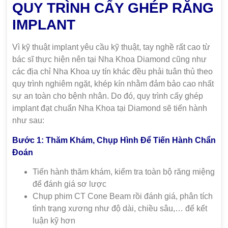
QUY TRÌNH CẤY GHÉP RĂNG
IMPLANT
Vì kỹ thuật implant yêu cầu kỹ thuật, tay nghề rất cao từ
bác sĩ thực hiện nên tại Nha Khoa Diamond cũng như
các địa chỉ Nha Khoa uy tín khác đều phải tuân thủ theo
quy trình nghiêm ngặt, khép kín nhằm đảm bảo cao nhất
sự an toàn cho bệnh nhân. Do đó, quy trình cấy ghép
implant đạt chuẩn Nha Khoa tại Diamond sẽ tiến hành
như sau:
Bước 1: Thăm Khám, Chụp Hình Để Tiến Hành Chẩn
Đoán
Tiến hành thăm khám, kiểm tra toàn bộ răng miệng
để đánh giá sơ lược
Chụp phim CT Cone Beam rồi đánh giá, phân tích
tình trạng xương như độ dài, chiều sâu,… để kết
luận kỹ hơn