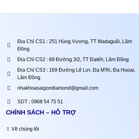
Địa Chỉ CS1 : 251 Hùng Vương, TT Madaguôi, Lâm
Đồng
Địa Chỉ CS2 : 69 Đường 3/2, TT Đạtẻh, Lâm Đồng
Địa Chỉ CS3 : 169 Đường Lê Lợi, Đạ M'Ri, Đạ Huoai,
Lâm Đồng
nhakhoasaigondiamond@gmail.com
SDT : 0968 54 75 51
CHÍNH SÁCH – HỖ TRỢ
Về chúng tôi