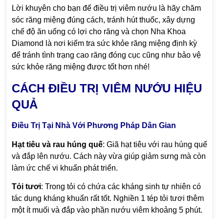
Lời khuyên cho bạn để điều trị viêm nướu là hãy chăm
sóc răng miệng đúng cách, tránh hút thuốc, xây dựng
chế độ ăn uống có lợi cho răng và chọn Nha Khoa
Diamond là nơi kiểm tra sức khỏe răng miệng định kỳ
để tránh tình trạng cao răng đóng cục cũng như bảo vệ
sức khỏe răng miệng được tốt hơn nhé!
CÁCH ĐIỀU TRỊ VIÊM NƯỚU HIỆU
QUẢ
Điều Trị Tại Nhà Với Phương Pháp Dân Gian
Hạt tiêu và rau húng quế
: Giã hạt tiêu với rau húng quế
và đắp lên nướu. Cách này vừa giúp giảm sưng mà còn
làm ức chế vi khuẩn phát triển.
Tỏi tươi
: Trong tỏi có chứa các kháng sinh tự nhiên có
tác dụng kháng khuẩn rất tốt. Nghiền 1 tép tỏi tươi thêm
một ít muối và đắp vào phần nướu viêm khoảng 5 phút.