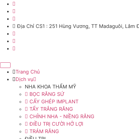
Chuyển
đến
nội
dung
Địa Chỉ CS1 : 251 Hùng Vương, TT Madaguôi, Lâm 
Trang Chủ
Dịch vụ
NHA KHOA THẨM MỸ
BỌC RĂNG SỨ
CẤY GHÉP IMPLANT
TẨY TRẮNG RĂNG
CHỈNH NHA - NIỀNG RĂNG
ĐIỀU TRỊ CƯỜI HỞ LỢI
TRÁM RĂNG
ĐIỀU TRỊ