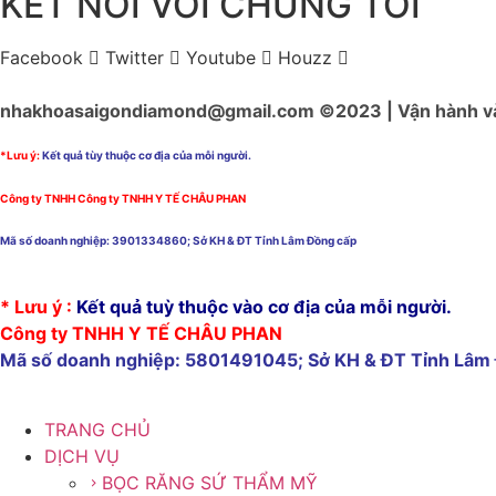
KẾT NỐI VỚI CHÚNG TÔI
Facebook
Twitter
Youtube
Houzz
nhakhoasaigondiamond@gmail.com ©2023 | Vận hành và 
*Lưu ý:
Kết quả tùy thuộc cơ địa của mỗi người.
Công ty TNHH
Công ty TNHH Y TẾ CHÂU PHAN
Mã số doanh nghiệp: 3901334860; Sở KH & ĐT Tỉnh Lâm Đồng cấp
cấy ghép implant tại tây ninh
* Lưu ý :
Kết quả tuỳ thuộc vào cơ địa của mỗi người.
Công ty TNHH Y TẾ CHÂU PHAN
Mã số doanh nghiệp: 5801491045; Sở KH & ĐT Tỉnh Lâm
TRANG CHỦ
DỊCH VỤ
BỌC RĂNG SỨ THẨM MỸ