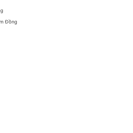
ng
âm Đồng