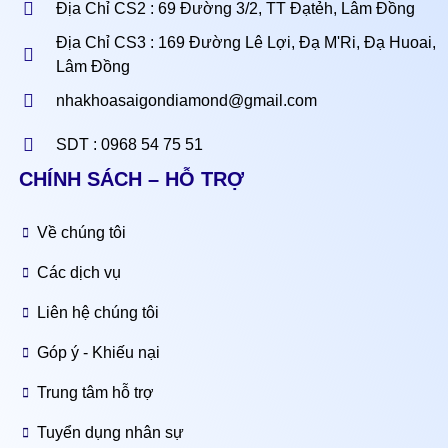
Địa Chỉ CS2 : 69 Đường 3/2, TT Đạtẻh, Lâm Đồng
Địa Chỉ CS3 : 169 Đường Lê Lợi, Đạ M'Ri, Đạ Huoai,
Lâm Đồng
nhakhoasaigondiamond@gmail.com
SDT : 0968 54 75 51
CHÍNH SÁCH – HỖ TRỢ
Về chúng tôi
Các dịch vụ
Liên hệ chúng tôi
Góp ý - Khiếu nại
Trung tâm hỗ trợ
Tuyển dụng nhân sự