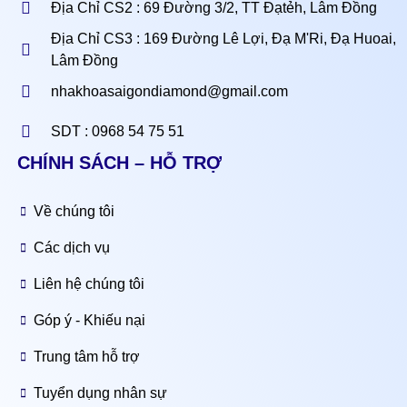
Địa Chỉ CS2 : 69 Đường 3/2, TT Đạtẻh, Lâm Đồng
Địa Chỉ CS3 : 169 Đường Lê Lợi, Đạ M'Ri, Đạ Huoai,
Lâm Đồng
nhakhoasaigondiamond@gmail.com
SDT : 0968 54 75 51
CHÍNH SÁCH – HỖ TRỢ
Về chúng tôi
Các dịch vụ
Liên hệ chúng tôi
Góp ý - Khiếu nại
Trung tâm hỗ trợ
Tuyển dụng nhân sự