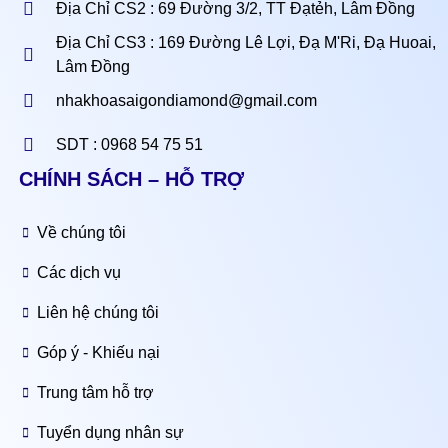
Địa Chỉ CS2 : 69 Đường 3/2, TT Đạtẻh, Lâm Đồng
Địa Chỉ CS3 : 169 Đường Lê Lợi, Đạ M'Ri, Đạ Huoai,
Lâm Đồng
nhakhoasaigondiamond@gmail.com
SDT : 0968 54 75 51
CHÍNH SÁCH – HỖ TRỢ
Về chúng tôi
Các dịch vụ
Liên hệ chúng tôi
Góp ý - Khiếu nại
Trung tâm hỗ trợ
Tuyển dụng nhân sự