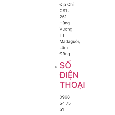
Địa Chỉ
CS1 :
251
Hùng
Vương,
TT
Madaguôi,
Lâm
Đồng
SỐ
ĐIỆN
THOẠI
0968
54 75
51