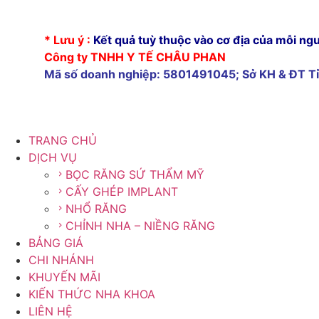
cấy ghép implant tại tây ninh
* Lưu ý :
Kết quả tuỳ thuộc vào cơ địa của mỗi ngư
Công ty TNHH Y TẾ CHÂU PHAN
Mã số doanh nghiệp: 5801491045; Sở KH & ĐT T
TRANG CHỦ
DỊCH VỤ
BỌC RĂNG SỨ THẨM MỸ
CẤY GHÉP IMPLANT
NHỔ RĂNG
CHỈNH NHA – NIỀNG RĂNG
BẢNG GIÁ
CHI NHÁNH
KHUYẾN MÃI
KIẾN THỨC NHA KHOA
LIÊN HỆ