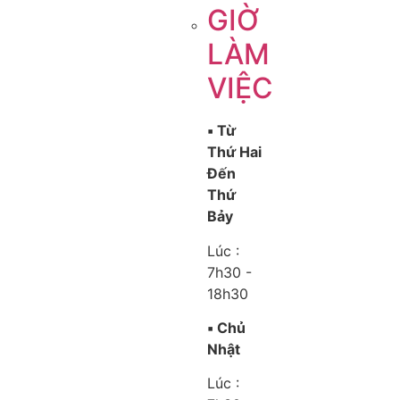
GIỜ
LÀM
VIỆC
▪️ Từ
Thứ Hai
Đến
Thứ
Bảy
Lúc :
7h30 -
18h30
▪️ Chủ
Nhật
Lúc :