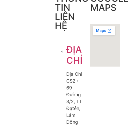
TIN
MAPS
LIÊN
HỆ
ĐỊA
CHỈ
Địa Chỉ
CS2 :
69
Đường
3/2, TT
Đạtẻh,
Lâm
Đồng