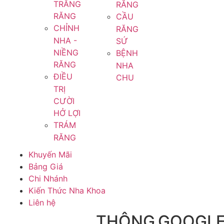
TRẮNG
RĂNG
RĂNG
CẦU
CHỈNH
RĂNG
NHA -
SỨ
NIỀNG
BỆNH
RĂNG
NHA
ĐIỀU
CHU
TRỊ
CƯỜI
HỞ LỢI
TRÁM
RĂNG
Khuyến Mãi
Bảng Giá
Chi Nhánh
Kiến Thức Nha Khoa
Liên hệ
THÔNG
GOOGL