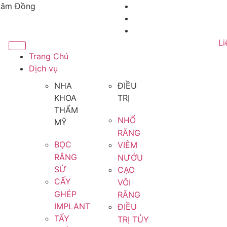
 Lâm Đồng
Li
Trang Chủ
Dịch vụ
NHA
ĐIỀU
KHOA
TRỊ
THẨM
NHỔ
MỸ
RĂNG
BỌC
VIÊM
RĂNG
NƯỚU
SỨ
CẠO
CẤY
VÔI
GHÉP
RĂNG
IMPLANT
ĐIỀU
TẨY
TRỊ TỦY