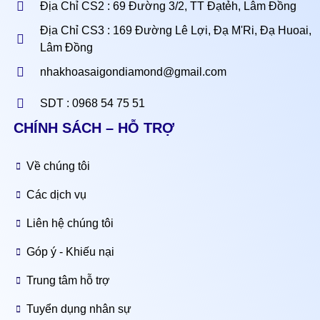
Địa Chỉ CS2 : 69 Đường 3/2, TT Đạtẻh, Lâm Đồng
Địa Chỉ CS3 : 169 Đường Lê Lợi, Đạ M'Ri, Đạ Huoai,
Lâm Đồng
nhakhoasaigondiamond@gmail.com
SDT : 0968 54 75 51
CHÍNH SÁCH – HỖ TRỢ
Về chúng tôi
Các dịch vụ
Liên hệ chúng tôi
Góp ý - Khiếu nại
Trung tâm hỗ trợ
Tuyển dụng nhân sự