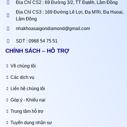
Địa Chỉ CS2 : 69 Đường 3/2, TT Đạtẻh, Lâm Đồng
Địa Chỉ CS3 : 169 Đường Lê Lợi, Đạ M'Ri, Đạ Huoai,
Lâm Đồng
nhakhoasaigondiamond@gmail.com
SDT : 0968 54 75 51
CHÍNH SÁCH – HỖ TRỢ
Về chúng tôi
Các dịch vụ
Liên hệ chúng tôi
Góp ý - Khiếu nại
Trung tâm hỗ trợ
Tuyển dụng nhân sự