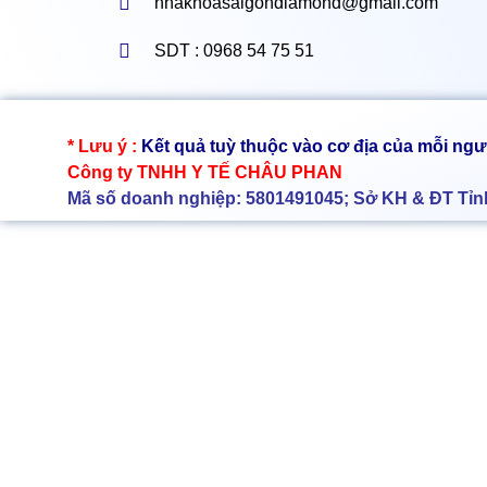
nhakhoasaigondiamond@gmail.com
SDT : 0968 54 75 51
cấy ghép implant tại tây ninh
* Lưu ý :
Kết quả tuỳ thuộc vào cơ địa của mỗi ngư
Công ty TNHH Y TẾ CHÂU PHAN
Mã số doanh nghiệp: 5801491045; Sở KH & ĐT Tỉ