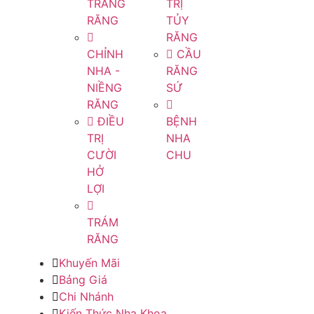
TRẮNG
TRỊ
RĂNG
TỦY
RĂNG
CHỈNH
CẦU
NHA -
RĂNG
NIỀNG
SỨ
RĂNG
ĐIỀU
BỆNH
TRỊ
NHA
CƯỜI
CHU
HỞ
LỢI
TRÁM
RĂNG
Khuyến Mãi
Bảng Giá
Chi Nhánh
Kiến Thức Nha Khoa