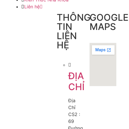
Liên hệ
THÔNG
GOOGLE
TIN
MAPS
LIÊN
HỆ
ĐỊA
CHỈ
Địa
Chỉ
CS2 :
69
Đường