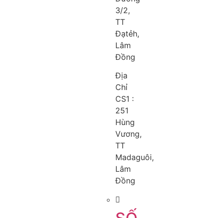
3/2,
TT
Đạtẻh,
Lâm
Đồng
Địa
Chỉ
CS1 :
251
Hùng
Vương,
TT
Madaguôi,
Lâm
Đồng