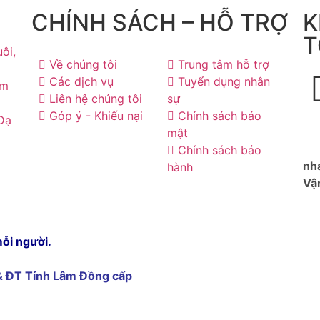
CHÍNH SÁCH – HỖ TRỢ
K
T
ôi,
Về chúng tôi
Trung tâm hỗ trợ
Các dịch vụ
Tuyển dụng nhân
âm
Liên hệ chúng tôi
sự
Góp ý - Khiếu nại
Chính sách bảo
 Đạ
mật
Chính sách bảo
nh
hành
Vận
mỗi người.
& ĐT Tỉnh Lâm Đồng cấp