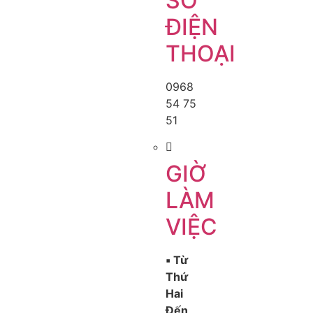
SỐ
ĐIỆN
THOẠI
0968
54 75
51
GIỜ
LÀM
VIỆC
▪️ Từ
Thứ
Hai
Đến