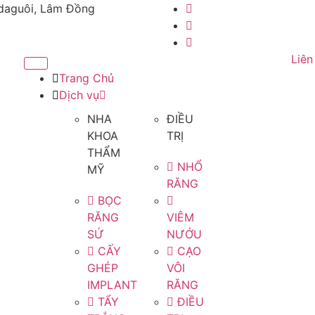
adaguôi, Lâm Đồng
Liên
Trang Chủ
Dịch vụ
NHA
ĐIỀU
KHOA
TRỊ
THẨM
NHỔ
MỸ
RĂNG
BỌC
RĂNG
VIÊM
SỨ
NƯỚU
CẤY
CẠO
GHÉP
VÔI
IMPLANT
RĂNG
TẨY
ĐIỀU