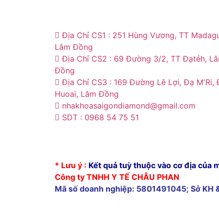
Địa Chỉ CS1 : 251 Hùng Vương, TT Madagu
Lâm Đồng
Địa Chỉ CS2 : 69 Đường 3/2, TT Đạtẻh, L
Đồng
Địa Chỉ CS3 : 169 Đường Lê Lợi, Đạ M'Ri,
Huoai, Lâm Đồng
nhakhoasaigondiamond@gmail.com
SDT : 0968 54 75 51
cấy ghép implant tại tây ninh
* Lưu ý :
Kết quả tuỳ thuộc vào cơ địa của 
Công ty TNHH Y TẾ CHÂU PHAN
Mã số doanh nghiệp: 5801491045; Sở KH 