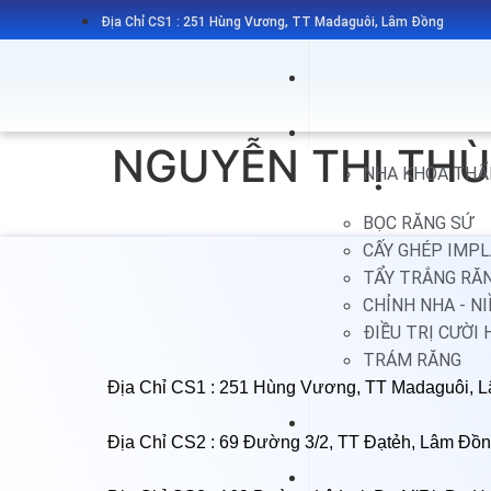
Địa Chỉ CS1 : 251 Hùng Vương, TT Madaguôi, Lâm Đồng
NGUYỄN THỊ TH
NHA KHOA THẨ
BỌC RĂNG SỨ
CẤY GHÉP IMP
TẨY TRẮNG RĂ
CHỈNH NHA - N
ĐIỀU TRỊ CƯỜI 
TRÁM RĂNG
Địa Chỉ CS1 : 251 Hùng Vương, TT Madaguôi, 
Địa Chỉ CS2 : 69 Đường 3/2, TT Đạtẻh, Lâm Đồ