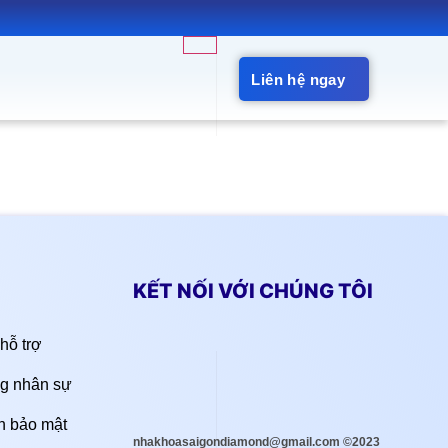
Liên hệ ngay
KẾT NỐI VỚI CHÚNG TÔI
hỗ trợ
g nhân sự
h bảo mật
nhakhoasaigondiamond@gmail.com ©2023