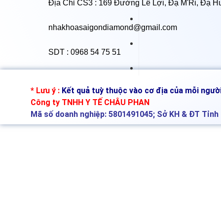
Địa Chỉ CS3 : 169 Đường Lê Lợi, Đạ M'Ri, Đạ H
nhakhoasaigondiamond@gmail.com
SDT : 0968 54 75 51
cấy ghép implant tại tây ninh
* Lưu ý :
Kết quả tuỳ thuộc vào cơ địa của mỗi người
Công ty TNHH Y TẾ CHÂU PHAN
Mã số doanh nghiệp: 5801491045; Sở KH & ĐT Tỉn