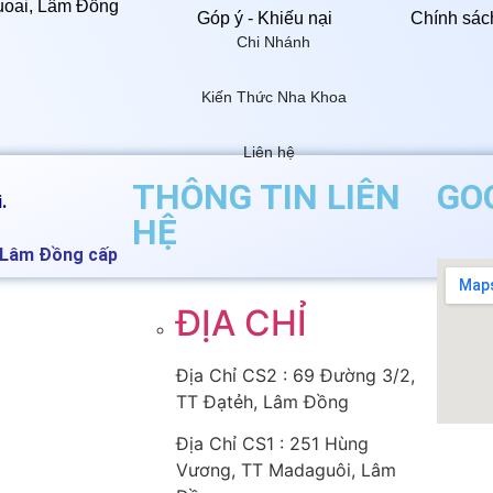
uoai, Lâm Đồng
Góp ý - Khiếu nại
Chính sác
Chi Nhánh
Kiến Thức Nha Khoa
Liên hệ
THÔNG TIN LIÊN
GO
.
HỆ
h Lâm Đồng cấp
ĐỊA CHỈ
Địa Chỉ CS2 : 69 Đường 3/2,
TT Đạtẻh, Lâm Đồng
Địa Chỉ CS1 : 251 Hùng
Vương, TT Madaguôi, Lâm