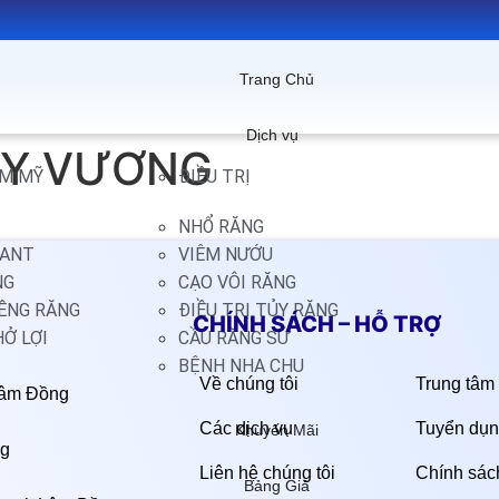
Trang Chủ
Dịch vụ
ÙY VƯƠNG
M MỸ
ĐIỀU TRỊ
NHỔ RĂNG
LANT
VIÊM NƯỚU
NG
CẠO VÔI RĂNG
IỀNG RĂNG
ĐIỀU TRỊ TỦY RĂNG
CHÍNH SÁCH – HỖ TRỢ
HỞ LỢI
CẦU RĂNG SỨ
BỆNH NHA CHU
Về chúng tôi
Trung tâm 
Lâm Đồng
Các dịch vụ
Tuyển dụn
Khuyến Mãi
ng
Liên hệ chúng tôi
Chính sác
Bảng Giá