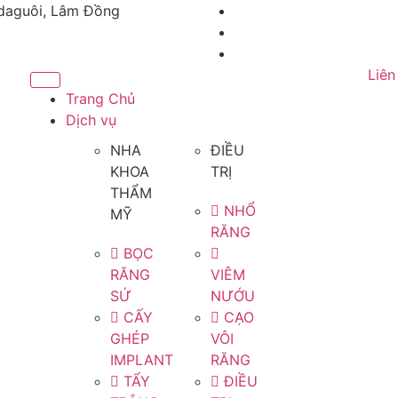
adaguôi, Lâm Đồng
Liên
Trang Chủ
Dịch vụ
NHA
ĐIỀU
KHOA
TRỊ
THẨM
NHỔ
MỸ
RĂNG
BỌC
RĂNG
VIÊM
SỨ
NƯỚU
CẤY
CẠO
GHÉP
VÔI
IMPLANT
RĂNG
TẨY
ĐIỀU