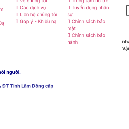
Về chúng tôi
Trung tâm hỗ trợ
Các dịch vụ
Tuyển dụng nhân
âm
Liên hệ chúng tôi
sự
Góp ý - Khiếu nại
Chính sách bảo
 Đạ
mật
Chính sách bảo
nh
hành
Vận
mỗi người.
& ĐT Tỉnh Lâm Đồng cấp