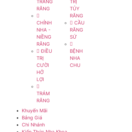
TRẮNG
TRỊ
RĂNG
TỦY
RĂNG
CHỈNH
CẦU
NHA -
RĂNG
NIỀNG
SỨ
RĂNG
ĐIỀU
BỆNH
TRỊ
NHA
CƯỜI
CHU
HỞ
LỢI
TRÁM
RĂNG
Khuyến Mãi
Bảng Giá
Chi Nhánh
Kiến Thức Nha Khoa