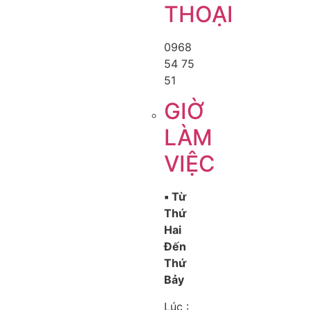
THOẠI
0968
54 75
51
GIỜ
LÀM
VIỆC
▪️ Từ
Thứ
Hai
Đến
Thứ
Bảy
Lúc :