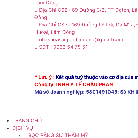
Lâm Đồng
Địa Chỉ CS2 : 69 Đường 3/2, TT Đạtẻh, L
Đồng
Địa Chỉ CS3 : 169 Đường Lê Lợi, Đạ M'Ri,
Huoai, Lâm Đồng
nhakhoasaigondiamond@gmail.com
SDT : 0968 54 75 51
cấy ghép implant tại tây ninh
* Lưu ý :
Kết quả tuỳ thuộc vào cơ địa của 
Công ty TNHH Y TẾ CHÂU PHAN
Mã số doanh nghiệp: 5801491045; Sở KH 
TRANG CHỦ
DỊCH VỤ
BỌC RĂNG SỨ THẨM MỸ