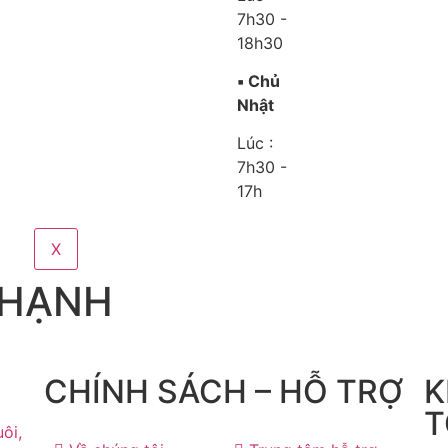
7h30 -
18h30
▪️ Chủ
Nhật
Lúc :
7h30 -
17h
X
 HẠNH
CHÍNH SÁCH – HỖ TRỢ
K
T
ôi,