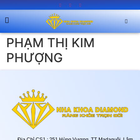
PHẠM THỊ KIM
PHƯỢNG
Địa Chỉ CS1 : 251 Hùng Vương, TT Madaguôi, Lâm