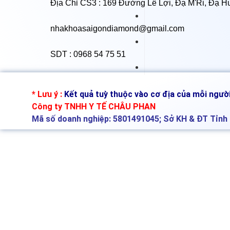
Địa Chỉ CS3 : 169 Đường Lê Lợi, Đạ M'Ri, Đạ H
nhakhoasaigondiamond@gmail.com
SDT : 0968 54 75 51
cấy ghép implant tại tây ninh
* Lưu ý :
Kết quả tuỳ thuộc vào cơ địa của mỗi người
Công ty TNHH Y TẾ CHÂU PHAN
Mã số doanh nghiệp: 5801491045; Sở KH & ĐT Tỉn