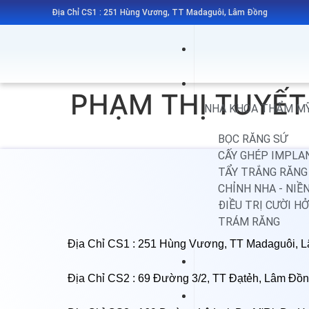
Địa Chỉ CS1 : 251 Hùng Vương, TT Madaguôi, Lâm Đồng
PHẠM THỊ TUYẾT
NHA KHOA THẨM M
BỌC RĂNG SỨ
CẤY GHÉP IMPLA
TẨY TRẮNG RĂNG
CHỈNH NHA - NIỀ
ĐIỀU TRỊ CƯỜI HỞ
TRÁM RĂNG
Địa Chỉ CS1 : 251 Hùng Vương, TT Madaguôi, 
Địa Chỉ CS2 : 69 Đường 3/2, TT Đạtẻh, Lâm Đồ