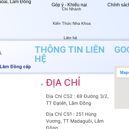
uoai, Lâm Đồng
Góp ý - Khiếu nại
Chính sác
Chi Nhánh
Kiến Thức Nha Khoa
Liên hệ
THÔNG TIN LIÊN
GO
.
HỆ
h Lâm Đồng cấp
ĐỊA CHỈ
Địa Chỉ CS2 : 69 Đường 3/2,
TT Đạtẻh, Lâm Đồng
Địa Chỉ CS1 : 251 Hùng
Vương, TT Madaguôi, Lâm
Đồng