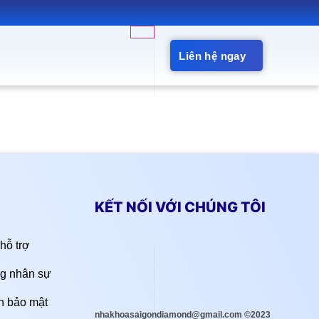
Liên hệ ngay
KẾT NỐI VỚI CHÚNG TÔI
hỗ trợ
g nhân sự
h bảo mật
nhakhoasaigondiamond@gmail.com ©2023