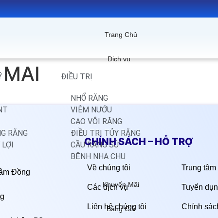
Trang Chủ
Dịch vụ
 MAI
Ỹ
ĐIỀU TRỊ
NHỔ RĂNG
NT
VIÊM NƯỚU
CẠO VÔI RĂNG
NG RĂNG
ĐIỀU TRỊ TỦY RĂNG
CHÍNH SÁCH – HỖ TRỢ
 LỢI
CẦU RĂNG SỨ
BỆNH NHA CHU
Về chúng tôi
Trung tâm 
Lâm Đồng
Khuyến Mãi
Các dịch vụ
Tuyển dụn
ng
Liên hệ chúng tôi
Chính sác
Bảng Giá