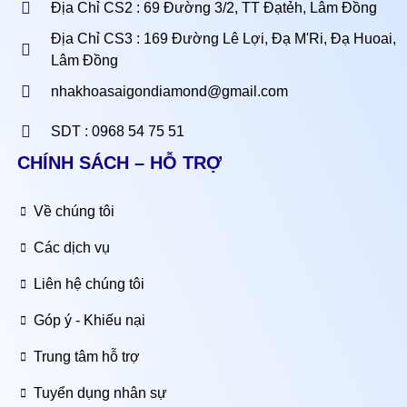
Địa Chỉ CS2 : 69 Đường 3/2, TT Đạtẻh, Lâm Đồng
Địa Chỉ CS3 : 169 Đường Lê Lợi, Đạ M'Ri, Đạ Huoai,
Lâm Đồng
nhakhoasaigondiamond@gmail.com
SDT : 0968 54 75 51
CHÍNH SÁCH – HỖ TRỢ
Về chúng tôi
Các dịch vụ
Liên hệ chúng tôi
Góp ý - Khiếu nại
Trung tâm hỗ trợ
Tuyển dụng nhân sự